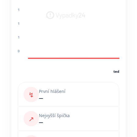
1
1
1
0
teď
První hlášení
↯
—
Nejvyšší špička
↗
—