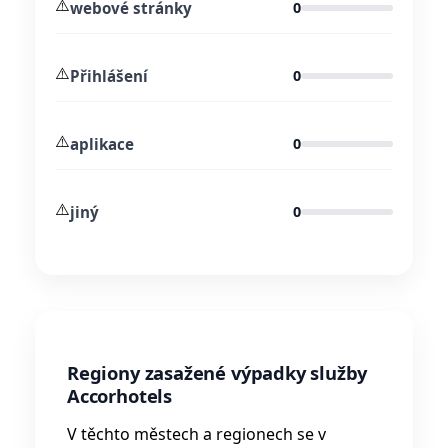
⚠️
webové stránky
0
⚠️
Přihlášení
0
⚠️
aplikace
0
⚠️
jiný
0
Regiony zasažené výpadky služby
Accorhotels
V těchto městech a regionech se v