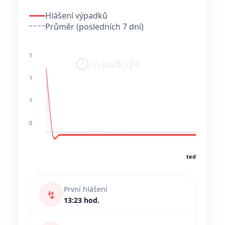
Hlášení výpadků
Průměr (posledních 7 dní)
1
1
1
0
teď
První hlášení
↯
13:23 hod.