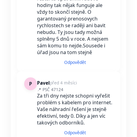
hodiny tak nějak funguje ale
vždy to skončí stejně. O
garantovaný prenosovych
rychlostech se raději ani bavit
nebudu. Ty jsou tady možná
splněny 5 dnů v roce. A nejsem
sám komu to nejde.Sousede i
úřad jsou na tom stejně
Odpovědět
Pavel
před 4 měsíci
P
📍 PSČ 47124
Za tři dny nejste schopni vyřešit
problém s kabelem pro internet.
Vaše náhradní řešení je stejně
efektivní, tedy 0. Díky a jen víc
takových odborníků.
Odpovědět