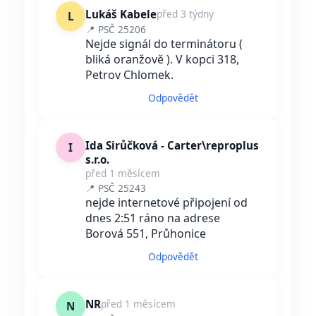
Lukáš Kabele
před 3 týdny
L
📍 PSČ 25206
Nejde signál do terminátoru (
bliká oranžově ). V kopci 318,
Petrov Chlomek.
Odpovědět
Ida Sirůčková - Carter\reproplus
I
s.r.o.
před 1 měsícem
📍 PSČ 25243
nejde internetové připojení od
dnes 2:51 ráno na adrese
Borová 551, Průhonice
Odpovědět
NR
před 1 měsícem
N