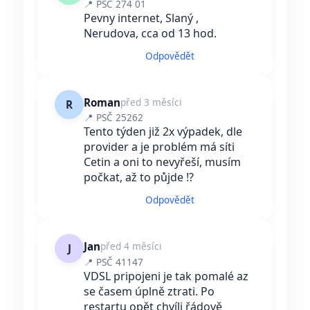
📍 PSČ 274 01
Pevny internet, Slaný ,
Nerudova, cca od 13 hod.
Odpovědět
Roman
před 3 měsíci
R
📍 PSČ 25262
Tento týden již 2x výpadek, dle
provider a je problém má síti
Cetin a oni to nevyřeší, musím
počkat, až to půjde !?
Odpovědět
Jan
před 4 měsíci
J
📍 PSČ 41147
VDSL pripojeni je tak pomalé az
se časem úplně ztrati. Po
restartu opět chvíli řádově