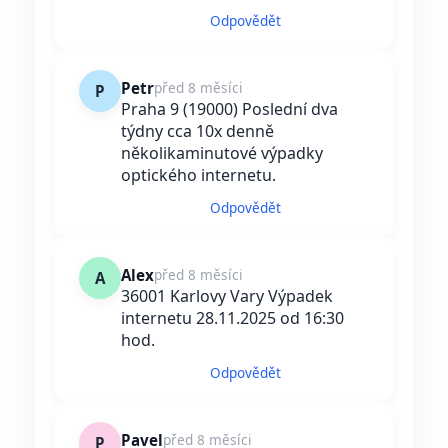
Odpovědět
Petr
před 8 měsíci
P
Praha 9 (19000) Poslední dva
týdny cca 10x denně
několikaminutové výpadky
optického internetu.
Odpovědět
Alex
před 8 měsíci
A
36001 Karlovy Vary Výpadek
internetu 28.11.2025 od 16:30
hod.
Odpovědět
Pavel
před 8 měsíci
P