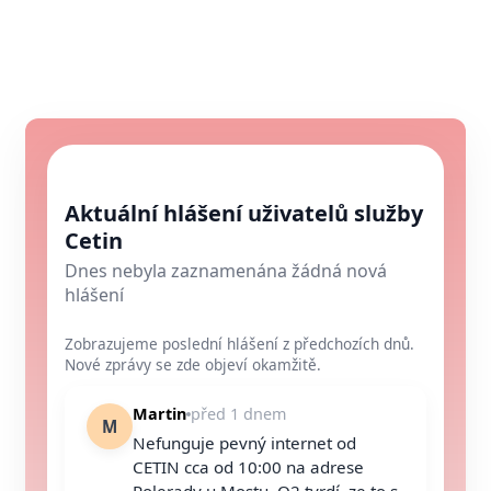
Aktuální hlášení uživatelů služby
Cetin
Dnes nebyla zaznamenána žádná nová
hlášení
Zobrazujeme poslední hlášení z předchozích dnů.
Nové zprávy se zde objeví okamžitě.
Martin
před 1 dnem
M
Nefunguje pevný internet od
CETIN cca od 10:00 na adrese
Polerady u Mostu. O2 tvrdí, ze to s