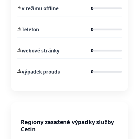
⚠️
v režimu offline
0
⚠️
Telefon
0
⚠️
webové stránky
0
⚠️
výpadek proudu
0
Regiony zasažené výpadky služby
Cetin