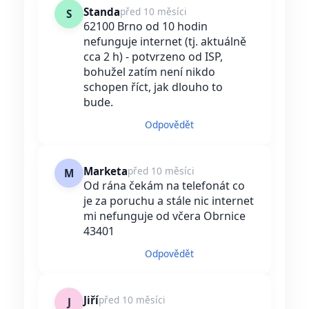
Standa
před 10 měsíci
S
62100 Brno od 10 hodin
nefunguje internet (tj. aktuálně
cca 2 h) - potvrzeno od ISP,
bohužel zatím není nikdo
schopen říct, jak dlouho to
bude.
Odpovědět
Marketa
před 10 měsíci
M
Od rána čekám na telefonát co
je za poruchu a stále nic internet
mi nefunguje od včera Obrnice
43401
Odpovědět
Jiří
před 10 měsíci
J