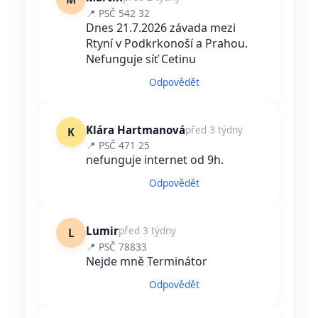
📍 PSČ 542 32
Dnes 21.7.2026 závada mezi
Rtyní v Podkrkonoší a Prahou.
Nefunguje síť Cetinu
Odpovědět
Klára Hartmanová
před 3 týdny
K
📍 PSČ 471 25
nefunguje internet od 9h.
Odpovědět
Lumir
před 3 týdny
L
📍 PSČ 78833
Nejde mně Terminátor
Odpovědět