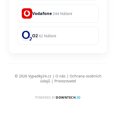
Vodafone
244 hlášení
O2
62 hlášení
© 2026 Vypadky24.cz |
O nás
|
Ochrana osobních
údajů
|
Provozovatel
POWERED BY
DOWNTECH
.IO