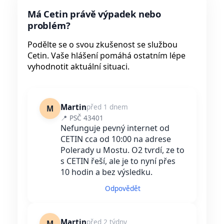
Má Cetin právě výpadek nebo
problém?
Podělte se o svou zkušenost se službou
Cetin. Vaše hlášení pomáhá ostatním lépe
vyhodnotit aktuální situaci.
Martin
před 1 dnem
M
📍 PSČ 43401
Nefunguje pevný internet od
CETIN cca od 10:00 na adrese
Polerady u Mostu. O2 tvrdí, ze to
s CETIN řeší, ale je to nyní přes
10 hodin a bez výsledku.
Odpovědět
Martin
před 2 týdny
M