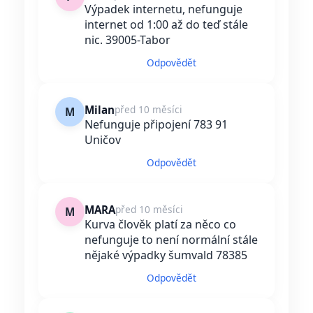
Výpadek internetu, nefunguje
internet od 1:00 až do teď stále
nic. 39005-Tabor
Odpovědět
Milan
před 10 měsíci
M
Nefunguje připojení 783 91
Uničov
Odpovědět
MARA
před 10 měsíci
M
Kurva člověk platí za něco co
nefunguje to není normální stále
nějaké výpadky šumvald 78385
Odpovědět