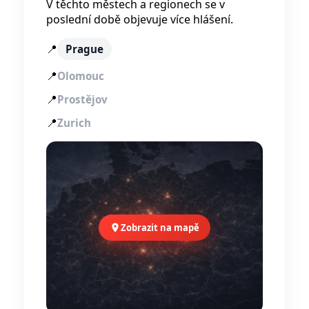
V těchto městech a regionech se v
poslední době objevuje více hlášení.
📍
Prague
📍
Olomouc
📍
Prostějov
📍
Zurich
Zobrazit na mapě