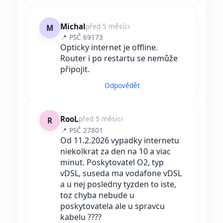
Michal
před 5 měsíci
M
📍 PSČ 69173
Opticky internet je offline.
Router i po restartu se nemůže
připojit.
Odpovědět
RooL
před 5 měsíci
R
📍 PSČ 27801
Od 11.2.2026 vypadky internetu
niekolkrat za den na 10 a viac
minut. Poskytovatel O2, typ
vDSL, suseda ma vodafone vDSL
a u nej posledny tyzden to iste,
toz chyba nebude u
poskytovatela ale u spravcu
kabelu ????