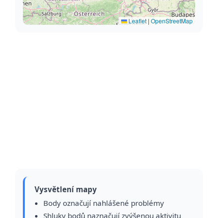
Leaflet
|
OpenStreetMap
Vysvětlení mapy
Body označují nahlášené problémy
Shluky bodů naznačují zvýšenou aktivitu