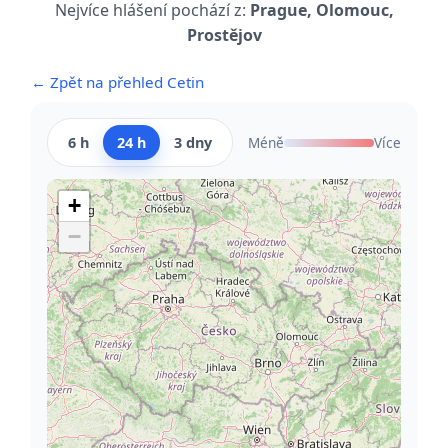
Nejvíce hlášení pochází z:
Prague, Olomouc,
Prostějov
← Zpět na přehled Cetin
6 h
24 h
3 dny
Méně
Více
+
−