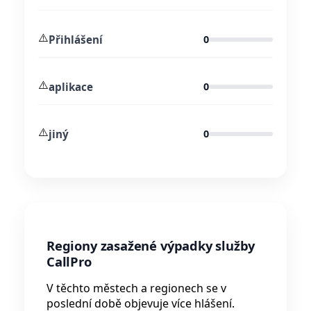
⚠️
Přihlášení
0
⚠️
aplikace
0
⚠️
jiný
0
Regiony zasažené výpadky služby
CallPro
V těchto městech a regionech se v
poslední době objevuje více hlášení.