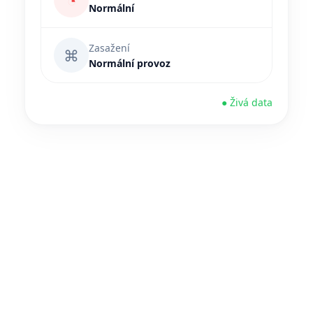
◔
Normální
Zasažení
⌘
Normální provoz
● Živá data