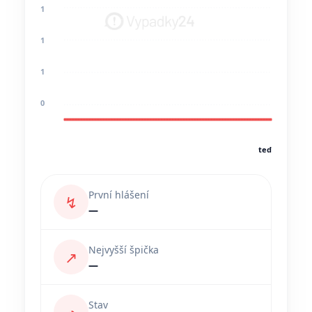
1
1
1
0
teď
První hlášení
↯
—
Nejvyšší špička
↗
—
Stav