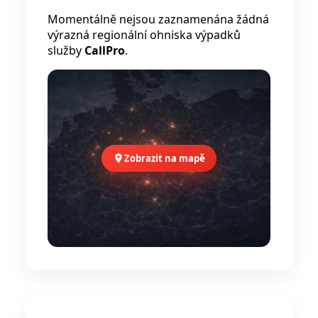
Momentálně nejsou zaznamenána žádná
výrazná regionální ohniska výpadků
služby
CallPro
.
Zobrazit na mapě