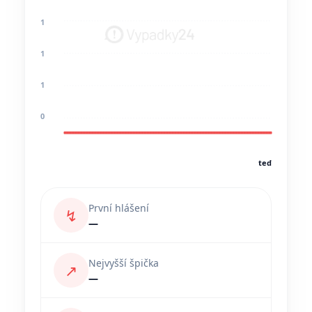
1
1
1
0
teď
První hlášení
↯
—
Nejvyšší špička
↗
—