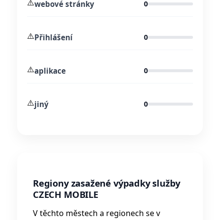
⚠️
webové stránky
0
⚠️
Přihlášení
0
⚠️
aplikace
0
⚠️
jiný
0
Regiony zasažené výpadky služby
CZECH MOBILE
V těchto městech a regionech se v