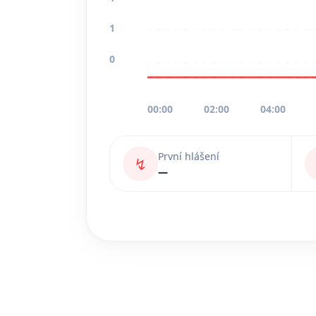
1
0
00:00
02:00
04:00
První hlášení
↯
—