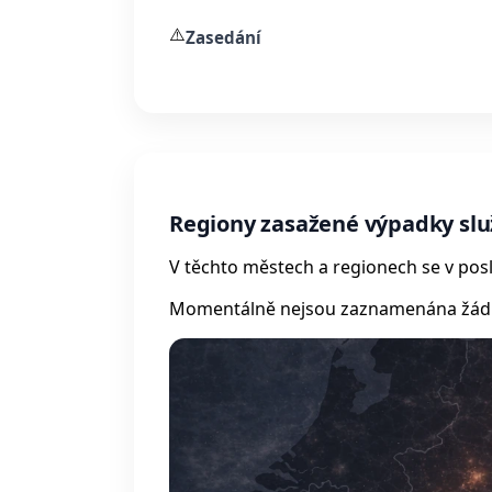
⚠️
Zasedání
Regiony zasažené výpadky sl
V těchto městech a regionech se v posl
Momentálně nejsou zaznamenána žádná