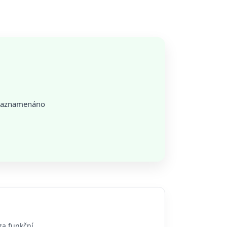
o zaznamenáno
za funkční.