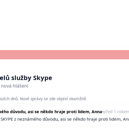
telů služby Skype
nová hlášení
ozích dnů. Nové zprávy se zde objeví okamžitě.
ho důvodu, asi se někdo hraje proti lidem, Anna
před 1 roke
KYPE z neznámého důvodu, asi se někdo hraje proti lidem, A