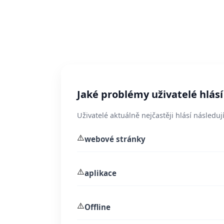
Jaké problémy uživatelé hlásí
Uživatelé aktuálně nejčastěji hlásí následují
⚠️
webové stránky
⚠️
aplikace
⚠️
Offline