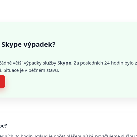
 Skype výpadek?
žádné větší výpadky služby
Skype
. Za posledních 24 hodin byl
. Situace je v běžném stavu.
pe?
edních 24 hodin. Pokud je počet hlášení nízký, považujeme službu 