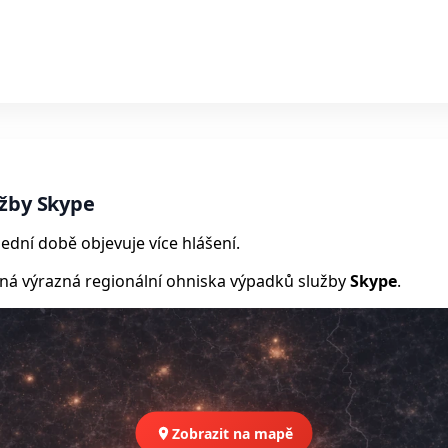
užby Skype
ední době objevuje více hlášení.
 výrazná regionální ohniska výpadků služby
Skype
.
Zobrazit na mapě