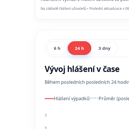
Na základě hlášení uživatelů • Poslední aktualizace v 0
6 h
24 h
3 dny
Vývoj hlášení v čase
Během posledních posledních 24 hod
Hlášení výpadků
Průměr (posle
1
1