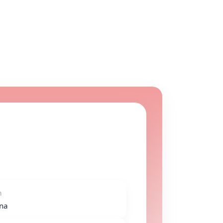
m
nna