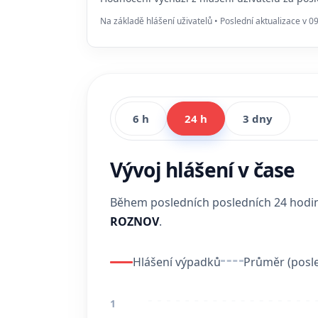
Na základě hlášení uživatelů • Poslední aktualizace v 0
6 h
24 h
3 dny
Vývoj hlášení v čase
Během posledních posledních 24 hod
ROZNOV
.
Hlášení výpadků
Průměr (posle
1