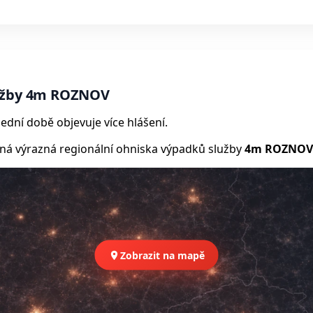
lužby 4m ROZNOV
ední době objevuje více hlášení.
 výrazná regionální ohniska výpadků služby
4m ROZNOV
Zobrazit na mapě