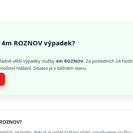
s 4m ROZNOV výpadek?
žádné větší výpadky služby
4m ROZNOV
. Za posledních 24 hodi
žství hlášení. Situace je v běžném stavu.
m ROZNOV?
edních 24 hodin. Pokud je počet hlášení nízký, považujeme službu 