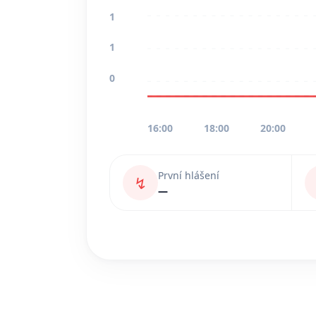
1
1
0
16:00
18:00
20:00
První hlášení
↯
—