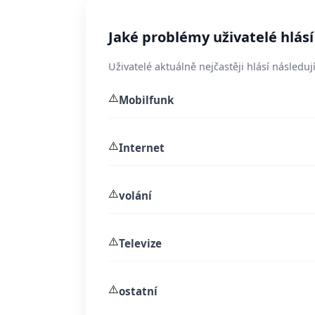
Jaké problémy uživatelé hlá
Uživatelé aktuálně nejčastěji hlásí následují
⚠️
Mobilfunk
⚠️
Internet
⚠️
volání
⚠️
Televize
⚠️
ostatní