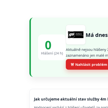
Má dne
0
Aktuálně nejsou hlášeny 
Hlášení (24 h)
zaznamenáno jen malé mno
🚨 Nahlásit problém
Jak určujeme aktuální stav služby 4
Hodnocení vychází z hlášení uživatelů za posl