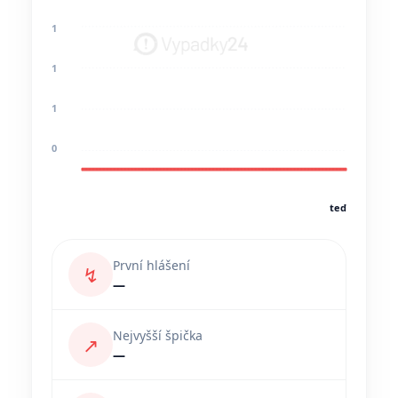
1
1
1
0
teď
První hlášení
↯
—
Nejvyšší špička
↗
—