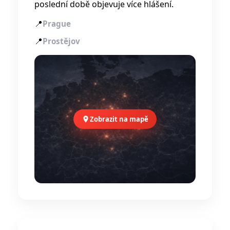
poslední době objevuje více hlášení.
📍
Prague
📍
Prostějov
Zobrazit na mapě