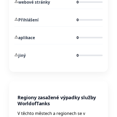
⚠️
webové stránky
0
⚠️
Přihlášení
0
⚠️
aplikace
0
⚠️
jiný
0
Regiony zasažené výpadky služby
WorldofTanks
V těchto městech a regionech se v