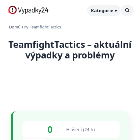
Kategorie ▾
Domů
›
Hry
›
TeamfightTactics
TeamfightTactics – aktuální
výpadky a problémy
0
Hlášení (24 h)