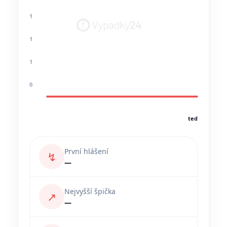
1
1
1
0
teď
První hlášení
↯
—
Nejvyšší špička
↗
—