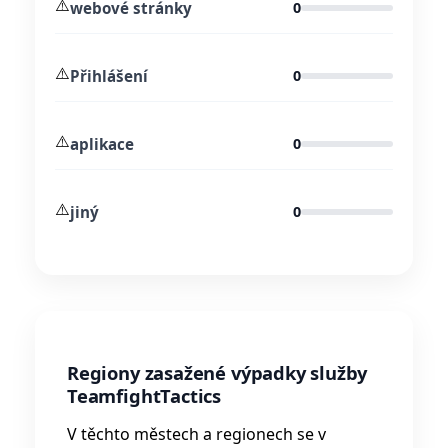
⚠️
webové stránky
0
⚠️
Přihlášení
0
⚠️
aplikace
0
⚠️
jiný
0
Regiony zasažené výpadky služby
TeamfightTactics
V těchto městech a regionech se v