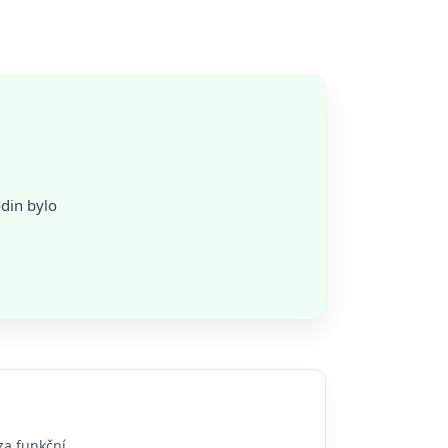
odin bylo
za funkční.