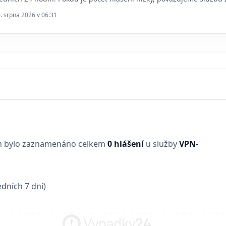
6. srpna 2026 v 06:31
in bylo zaznamenáno celkem
0 hlášení
u služby
VPN-
dních 7 dní)