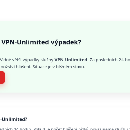
 VPN-Unlimited výpadek?
žádné větší výpadky služby
VPN-Unlimited
. Za posledních 24 h
žství hlášení. Situace je v běžném stavu.
N-Unlimited?
edních 24 hodin. Pokud je počet hlášení nízký, považujeme službu 