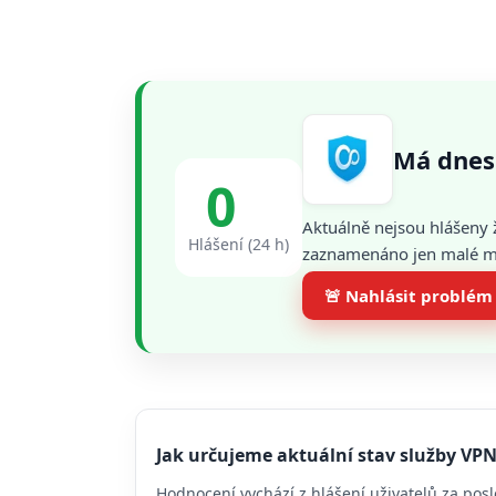
Má dnes
0
Aktuálně nejsou hlášeny 
Hlášení (24 h)
zaznamenáno jen malé mno
🚨 Nahlásit problém
Jak určujeme aktuální stav služby VP
Hodnocení vychází z hlášení uživatelů za posl