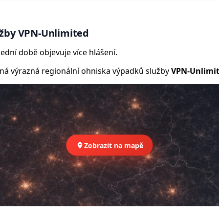
užby VPN-Unlimited
ední době objevuje více hlášení.
 výrazná regionální ohniska výpadků služby
VPN-Unlimi
Zobrazit na mapě