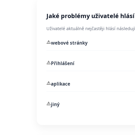
Jaké problémy uživatelé hlás
Uživatelé aktuálně nejčastěji hlásí následují
⚠️
webové stránky
⚠️
Přihlášení
⚠️
aplikace
⚠️
jiný