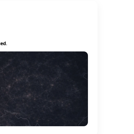
ted
.