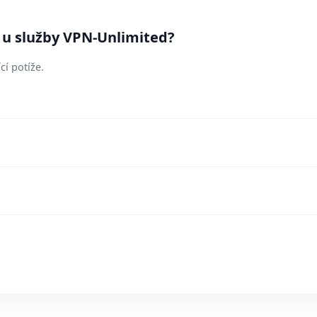
í u služby VPN-Unlimited?
cí potíže.