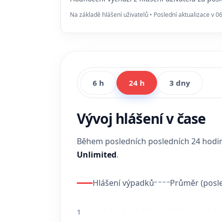
Na základě hlášení uživatelů • Poslední aktualizace v 0
6 h
24 h
3 dny
Vývoj hlášení v čase
Během posledních posledních 24 hod
Unlimited
.
Hlášení výpadků
Průměr (posle
1