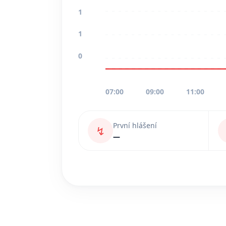
1
1
0
07:00
09:00
11:00
První hlášení
↯
—