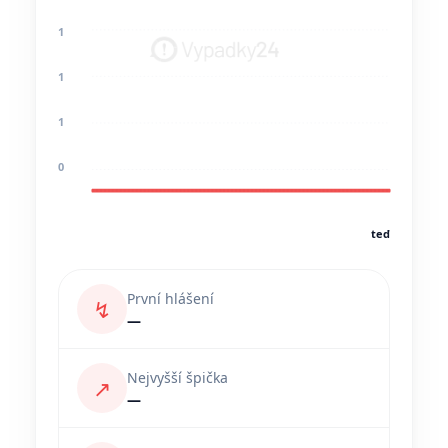
1
1
1
0
teď
První hlášení
↯
—
Nejvyšší špička
↗
—