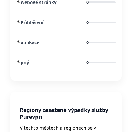
⚠️
webové stránky
0
⚠️
Přihlášení
0
⚠️
aplikace
0
⚠️
jiný
0
Regiony zasažené výpadky služby
Purevpn
V těchto městech a regionech se v