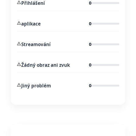
⚠️
Přihlášení
0
⚠️
aplikace
0
⚠️
Streamování
0
⚠️
Žádný obraz ani zvuk
0
⚠️
Jiný problém
0