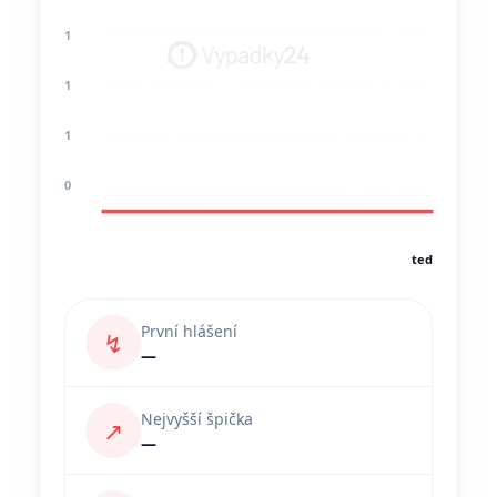
1
1
1
0
teď
První hlášení
↯
—
Nejvyšší špička
↗
—