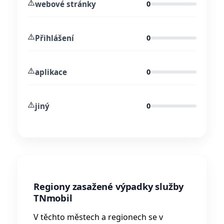
⚠️
webové stránky
0
⚠️
Přihlášení
0
⚠️
aplikace
0
⚠️
jiný
0
Regiony zasažené výpadky služby
TNmobil
V těchto městech a regionech se v