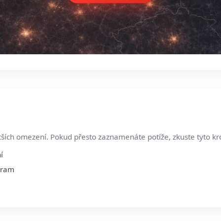
ších omezení. Pokud přesto zaznamenáte potíže, zkuste tyto kr
í
egram