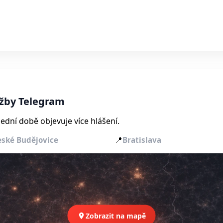
užby Telegram
ední době objevuje více hlášení.
📍
eské Budějovice
Bratislava
Zobrazit na mapě