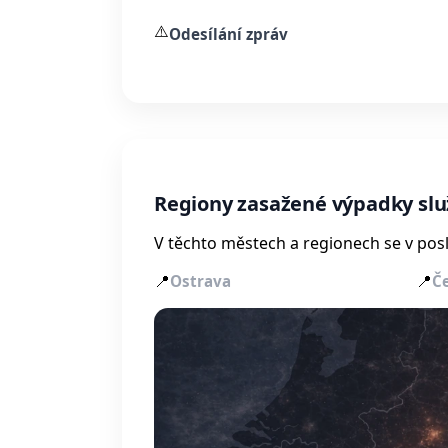
⚠️
Odesílání zpráv
Regiony zasažené výpadky sl
V těchto městech a regionech se v posl
📍
📍
Ostrava
Č