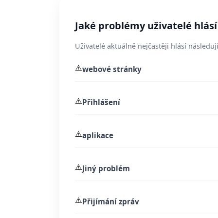
Jaké problémy uživatelé hlás
Uživatelé aktuálně nejčastěji hlásí následují
⚠️
webové stránky
⚠️
Přihlášení
⚠️
aplikace
⚠️
Jiný problém
⚠️
Přijímání zpráv