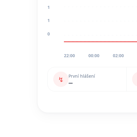
1
1
0
22:00
00:00
02:00
První hlášení
↯
—