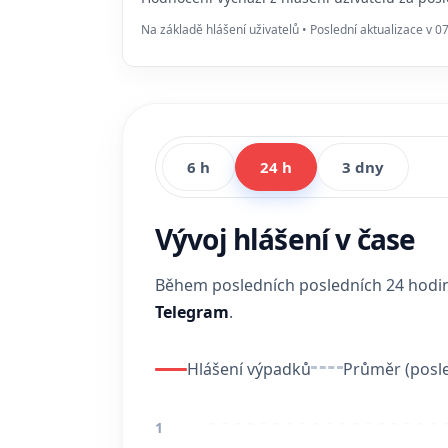
Na základě hlášení uživatelů • Poslední aktualizace v 0
6 h
24 h
3 dny
Vývoj hlášení v čase
Během posledních posledních 24 hod
Telegram
.
Hlášení výpadků
Průměr (posle
1