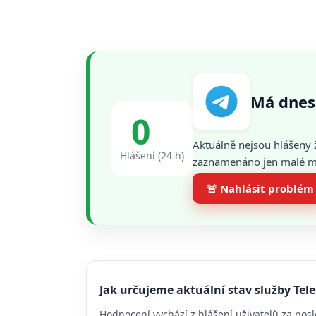
Má dnes
0
Aktuálně nejsou hlášeny 
Hlášení (24 h)
zaznamenáno jen malé mno
🚨 Nahlásit problém
Jak určujeme aktuální stav služby Te
Hodnocení vychází z hlášení uživatelů za posl