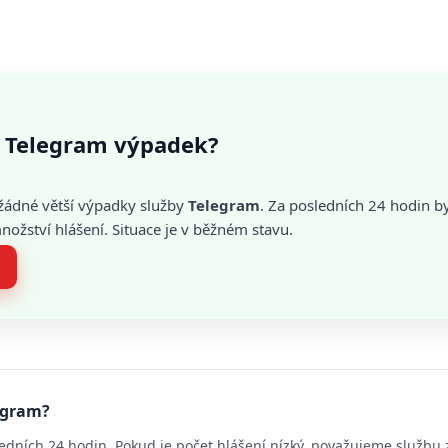
 Telegram výpadek?
žádné větší výpadky služby
Telegram
. Za posledních 24 hodin b
žství hlášení. Situace je v běžném stavu.
legram?
edních 24 hodin. Pokud je počet hlášení nízký, považujeme službu 