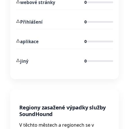
⚠️
webové stránky
0
⚠️
Přihlášení
0
⚠️
aplikace
0
⚠️
jiný
0
Regiony zasažené výpadky služby
SoundHound
V těchto městech a regionech se v