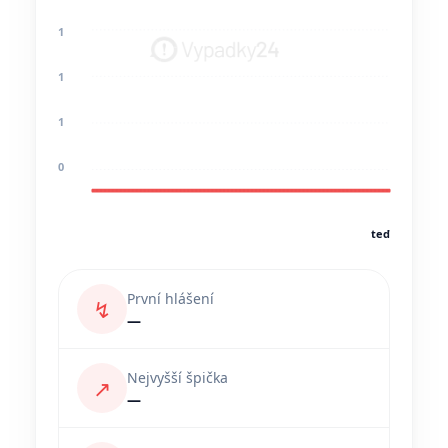
1
1
1
0
teď
První hlášení
↯
—
Nejvyšší špička
↗
—