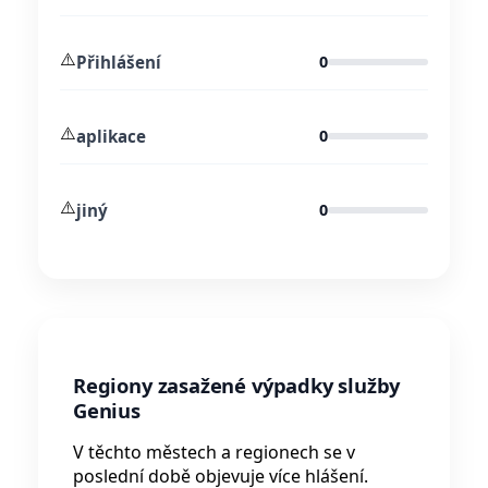
⚠️
Přihlášení
0
⚠️
aplikace
0
⚠️
jiný
0
Regiony zasažené výpadky služby
Genius
V těchto městech a regionech se v
poslední době objevuje více hlášení.