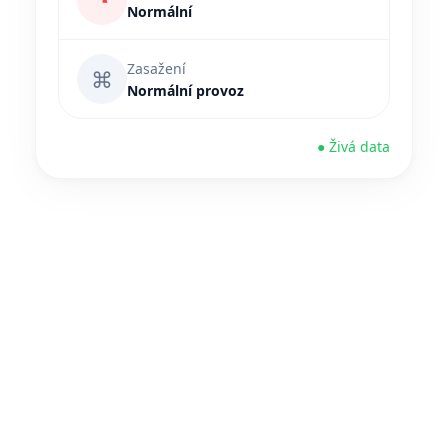
◔
Normální
Zasažení
⌘
Normální provoz
● Živá data