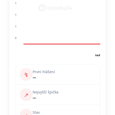
1
1
1
0
teď
První hlášení
↯
—
Nejvyšší špička
↗
—
Stav