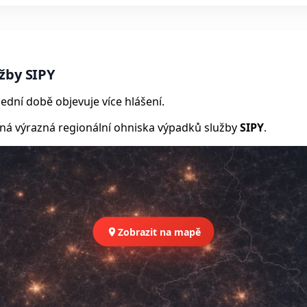
žby SIPY
ední době objevuje více hlášení.
 výrazná regionální ohniska výpadků služby
SIPY
.
Zobrazit na mapě