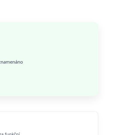
zaznamenáno
za funkční.