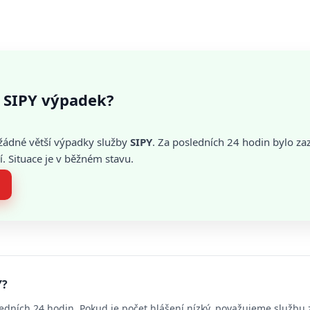
 SIPY výpadek?
žádné větší výpadky služby
SIPY
. Za posledních 24 hodin bylo 
. Situace je v běžném stavu.
Y?
edních 24 hodin. Pokud je počet hlášení nízký, považujeme službu 