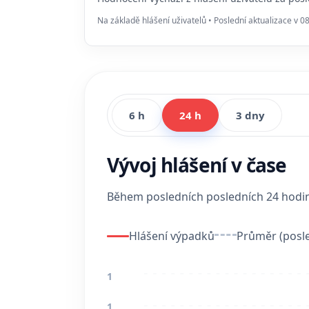
Na základě hlášení uživatelů • Poslední aktualizace v 0
6 h
24 h
3 dny
Vývoj hlášení v čase
Během posledních posledních 24 hod
Hlášení výpadků
Průměr (posle
1
1