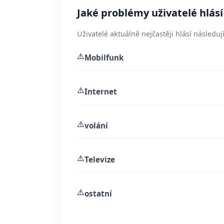
Jaké problémy uživatelé hlásí
Uživatelé aktuálně nejčastěji hlásí následují
⚠️
Mobilfunk
⚠️
Internet
⚠️
volání
⚠️
Televize
⚠️
ostatní