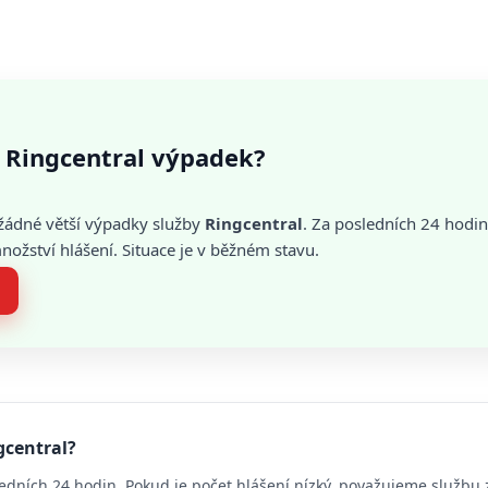
 Ringcentral výpadek?
žádné větší výpadky služby
Ringcentral
. Za posledních 24 hodin
žství hlášení. Situace je v běžném stavu.
gcentral?
edních 24 hodin. Pokud je počet hlášení nízký, považujeme službu 