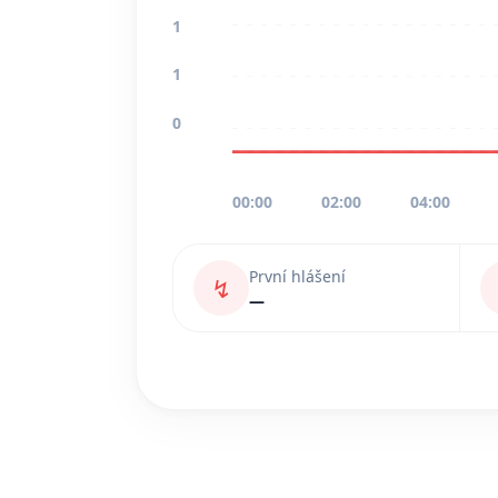
1
1
0
00:00
02:00
04:00
První hlášení
↯
—