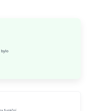
 bylo
za funkční.