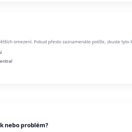
větších omezení. Pokud přesto zaznamenáte potíže, zkuste tyto 
í
entral
ek nebo problém?