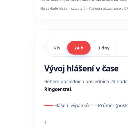
Na základě hlášení uživatelů • Poslední aktualizace v 0
6 h
24 h
3 dny
Vývoj hlášení v čase
Během posledních posledních 24 hod
Ringcentral
.
Hlášení výpadků
Průměr (posle
1