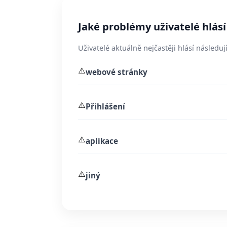
Jaké problémy uživatelé hlásí
Uživatelé aktuálně nejčastěji hlásí následují
⚠️
webové stránky
⚠️
Přihlášení
⚠️
aplikace
⚠️
jiný