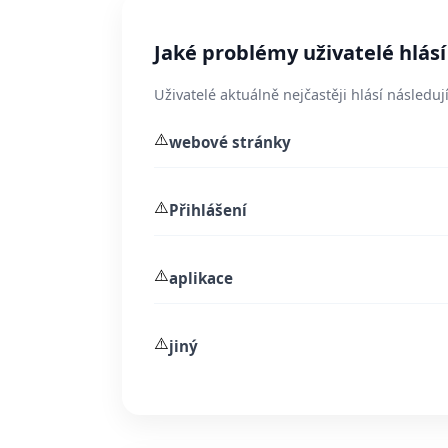
Jaké problémy uživatelé hlásí
Uživatelé aktuálně nejčastěji hlásí následují
⚠️
webové stránky
⚠️
Přihlášení
⚠️
aplikace
⚠️
jiný