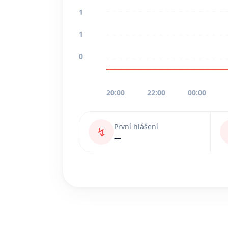
1
1
0
20:00
22:00
00:00
První hlášení
↯
—