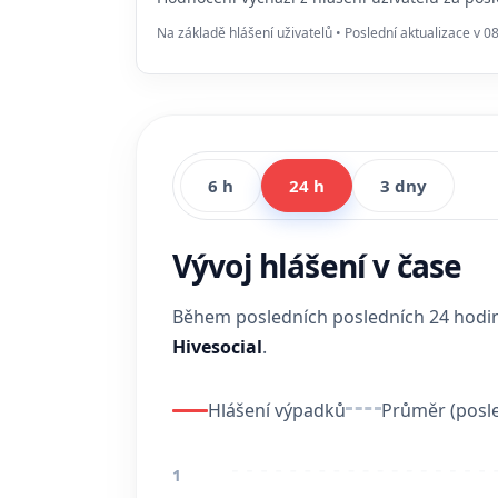
Na základě hlášení uživatelů • Poslední aktualizace v 0
6 h
24 h
3 dny
Vývoj hlášení v čase
Během posledních posledních 24 hod
Hivesocial
.
Hlášení výpadků
Průměr (posle
1