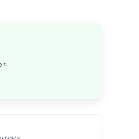
ylo
za funkční.