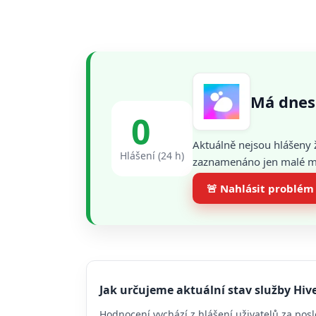
Má dnes
0
Aktuálně nejsou hlášeny 
Hlášení (24 h)
zaznamenáno jen malé mno
🚨 Nahlásit problém
Jak určujeme aktuální stav služby Hiv
Hodnocení vychází z hlášení uživatelů za posl