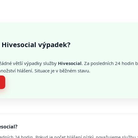
 Hivesocial výpadek?
žádné větší výpadky služby
Hivesocial
. Za posledních 24 hodin b
žství hlášení. Situace je v běžném stavu.
esocial?
edních 24 hodin. Pokud je počet hlášení nízký, považujeme službu 