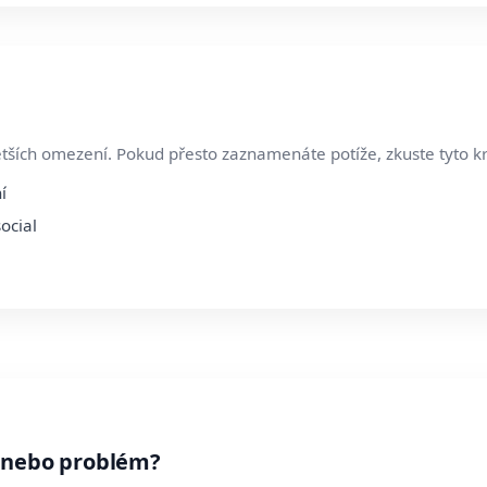
ětších omezení. Pokud přesto zaznamenáte potíže, zkuste tyto k
í
ocial
 nebo problém?