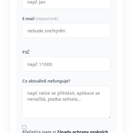
E-mail
(nepovinné)
PSČ
Co aktuálně nefunguje?
Přečetl/a jsem si
Zásady ochrany osobních