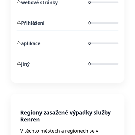
⚠️
webové stránky
0
⚠️
Přihlášení
0
⚠️
aplikace
0
⚠️
jiný
0
Regiony zasažené výpadky služby
Renren
V těchto městech a regionech se v