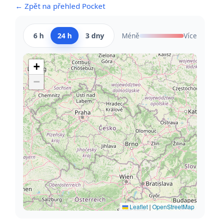
← Zpět na přehled Pocket
6 h
24 h
3 dny
Méně
Více
+
−
Leaflet
|
OpenStreetMap