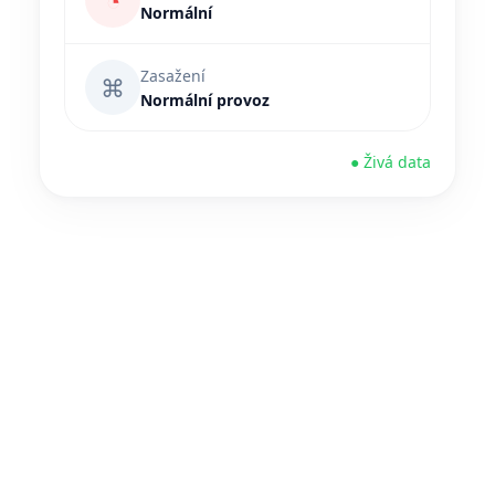
◔
Normální
Zasažení
⌘
Normální provoz
● Živá data