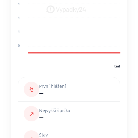
1
1
1
0
teď
První hlášení
↯
—
Nejvyšší špička
↗
—
Stav