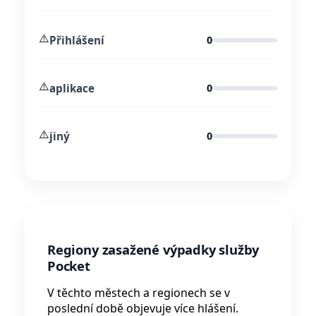
⚠️
Přihlášení
0
⚠️
aplikace
0
⚠️
jiný
0
Regiony zasažené výpadky služby
Pocket
V těchto městech a regionech se v
poslední době objevuje více hlášení.