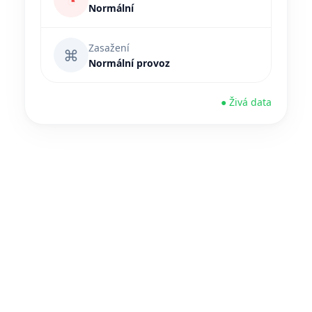
◔
Normální
Zasažení
⌘
Normální provoz
● Živá data