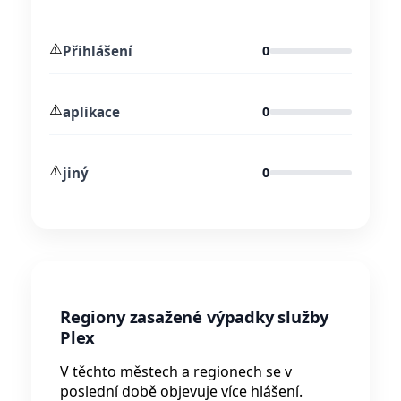
⚠️
Přihlášení
0
⚠️
aplikace
0
⚠️
jiný
0
Regiony zasažené výpadky služby
Plex
V těchto městech a regionech se v
poslední době objevuje více hlášení.