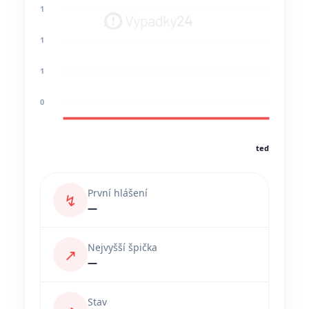
1
1
1
0
teď
První hlášení
↯
—
Nejvyšší špička
↗
—
Stav