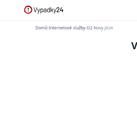
Domů
›
Internetové služby
›
O2
›
Novy Jicin
V