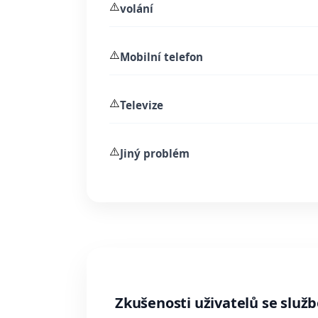
⚠️
volání
⚠️
Mobilní telefon
⚠️
Televize
⚠️
Jiný problém
Zkušenosti uživatelů se služb