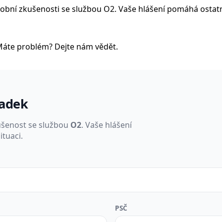
é osobní zkušenosti se službou O2. Vaše hlášení pomáhá osta
Máte problém? Dejte nám vědět.
padek
ušenost se službou
O2
. Vaše hlášení
tuaci.
PSČ