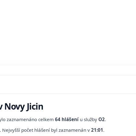
v Novy Jicin
bylo zaznamenáno celkem
64 hlášení
u služby
O2
.
.
Nejvyšší počet hlášení byl zaznamenán v
21:01
.