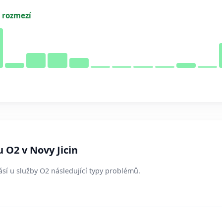
 rozmezí
 O2 v Novy Jicin
lásí u služby O2 následující typy problémů.