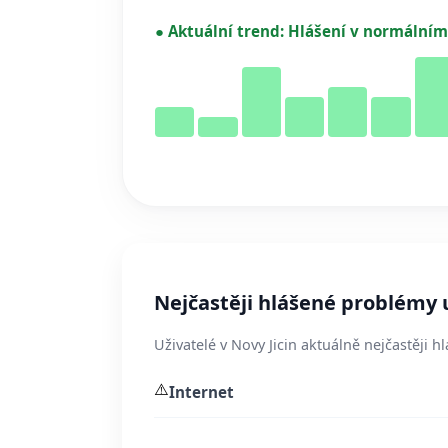
●
Aktuální trend:
Hlášení v normálním
Nejčastěji hlášené problémy u
Uživatelé v Novy Jicin aktuálně nejčastěji h
⚠️
Internet