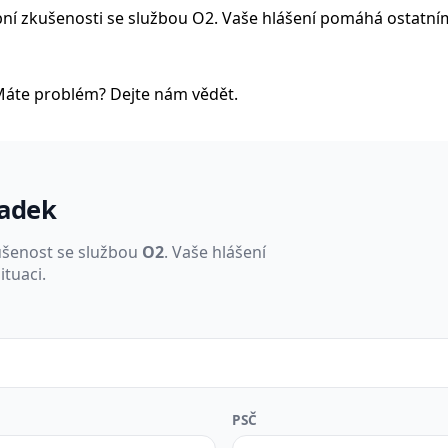
sobní zkušenosti se službou O2. Vaše hlášení pomáhá ostatní
Máte problém? Dejte nám vědět.
padek
ušenost se službou
O2
. Vaše hlášení
tuaci.
PSČ