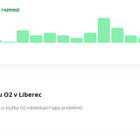
 rozmezí
u O2 v Liberec
í u služby O2 následující typy problémů.