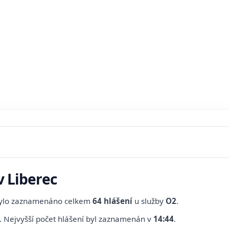
v Liberec
bylo zaznamenáno celkem
64 hlášení
u služby
O2
.
.
Nejvyšší počet hlášení byl zaznamenán v
14:44
.