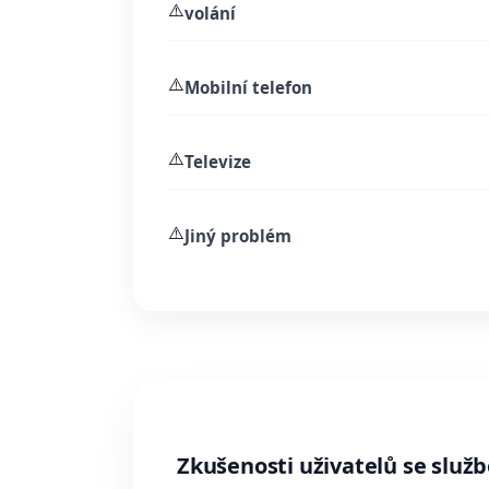
⚠️
volání
⚠️
Mobilní telefon
⚠️
Televize
⚠️
Jiný problém
Zkušenosti uživatelů se služb