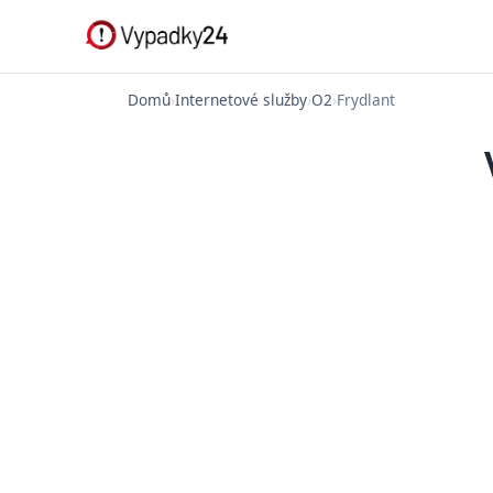
Domů
›
Internetové služby
›
O2
›
Frydlant