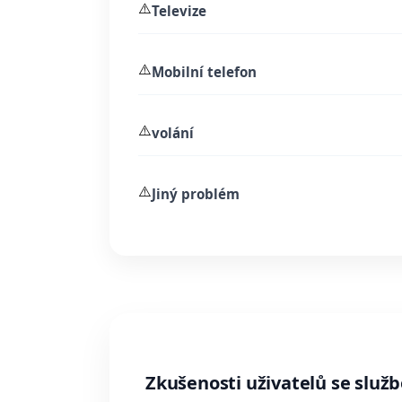
⚠️
Televize
⚠️
Mobilní telefon
⚠️
volání
⚠️
Jiný problém
Zkušenosti uživatelů se služb