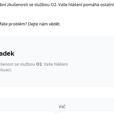
osobní zkušenosti se službou O2. Vaše hlášení pomáhá ostatn
Máte problém? Dejte nám vědět.
padek
ušenost se službou
O2
. Vaše hlášení
tuaci.
PSČ