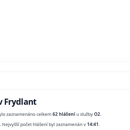
v Frydlant
bylo zaznamenáno celkem
62 hlášení
u služby
O2
.
.
Nejvyšší počet hlášení byl zaznamenán v
14:41
.