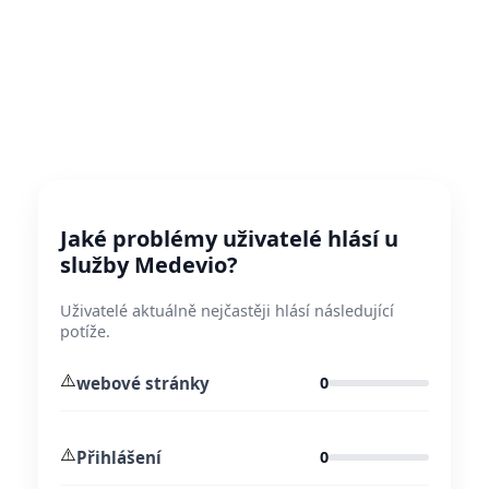
Jaké problémy uživatelé hlásí u
služby Medevio?
Uživatelé aktuálně nejčastěji hlásí následující
potíže.
⚠️
webové stránky
0
⚠️
Přihlášení
0