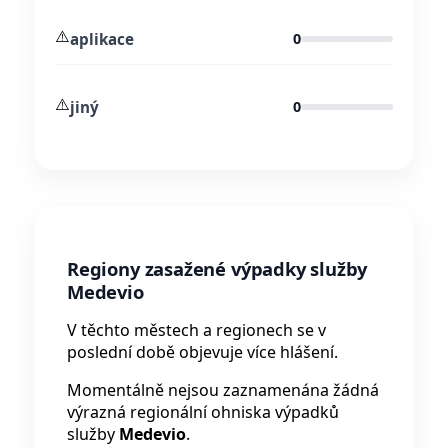
⚠️
aplikace
0
⚠️
jiný
0
Regiony zasažené výpadky služby
Medevio
V těchto městech a regionech se v
poslední době objevuje více hlášení.
Momentálně nejsou zaznamenána žádná
výrazná regionální ohniska výpadků
služby
Medevio
.