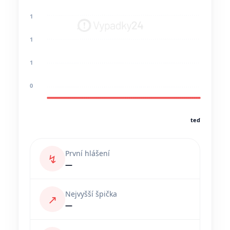
1
1
1
0
teď
První hlášení
↯
—
Nejvyšší špička
↗
—