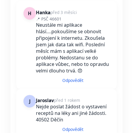
Hanka
před 3 měsíci
H
📍 PSČ 46601
Neustále mi aplikace
hlásí….pokoušíme se obnovit
připojení k internetu. Zkoušela
jsem jak data tak wifi. Poslední
měsíc mám s aplikací velké
problémy. Nedostanu se do
aplikace vůbec, nebo to opravdu
velmi dlouho trvá. 😞
Odpovědět
Jaroslav
před 1 rokem
J
Nejde poslat žádost o vystavení
receptů na léky ani jiné žádosti.
40502 Děčín
Odpovědět