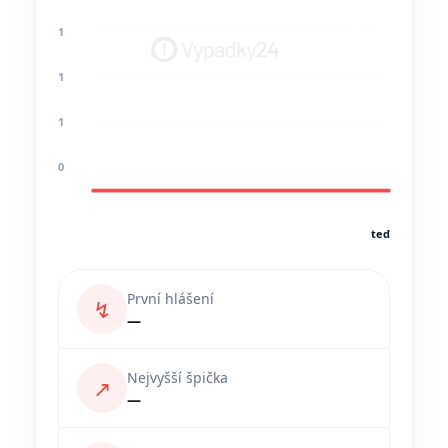
1
1
1
0
teď
První hlášení
↯
—
Nejvyšší špička
↗
—