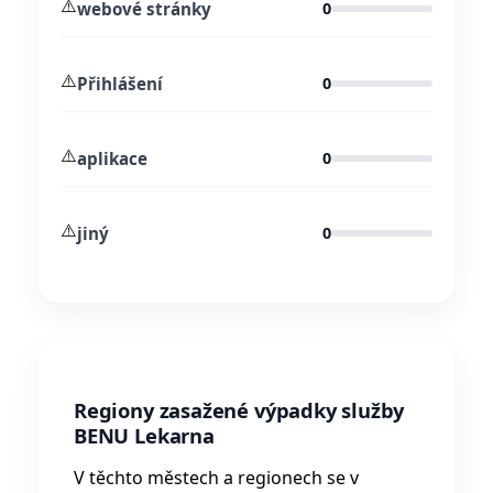
⚠️
webové stránky
0
⚠️
Přihlášení
0
⚠️
aplikace
0
⚠️
jiný
0
Regiony zasažené výpadky služby
BENU Lekarna
V těchto městech a regionech se v