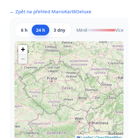
← Zpět na přehled MarioKart8Deluxe
6 h
24 h
3 dny
Méně
Více
+
−
Leaflet
|
OpenStreetMap