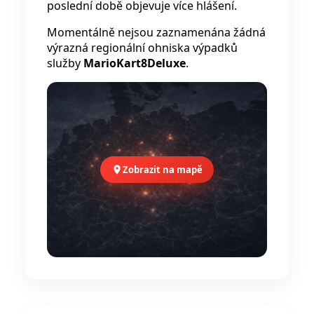
poslední době objevuje více hlášení.
Momentálně nejsou zaznamenána žádná
výrazná regionální ohniska výpadků
služby
MarioKart8Deluxe
.
Zobrazit na mapě