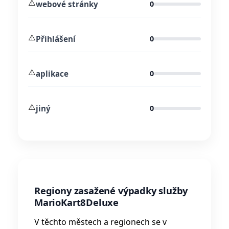
⚠️
webové stránky
0
⚠️
Přihlášení
0
⚠️
aplikace
0
⚠️
jiný
0
Regiony zasažené výpadky služby
MarioKart8Deluxe
V těchto městech a regionech se v