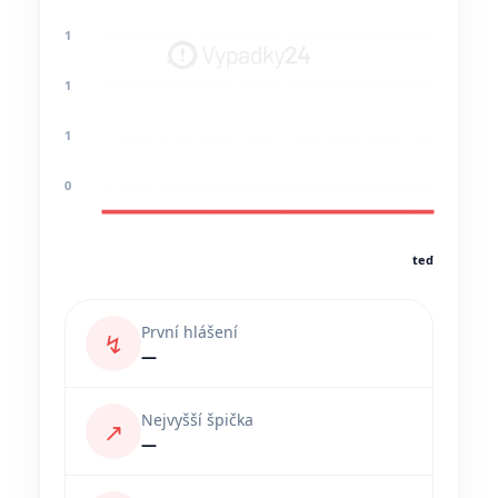
1
1
1
0
teď
První hlášení
↯
—
Nejvyšší špička
↗
—