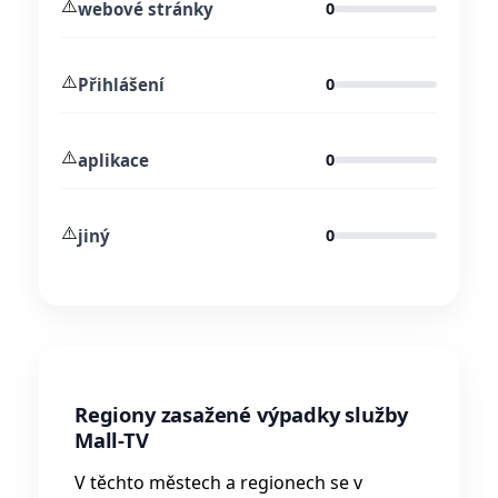
⚠️
webové stránky
0
⚠️
Přihlášení
0
⚠️
aplikace
0
⚠️
jiný
0
Regiony zasažené výpadky služby
Mall-TV
V těchto městech a regionech se v