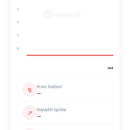
1
1
1
0
teď
První hlášení
↯
—
Nejvyšší špička
↗
—