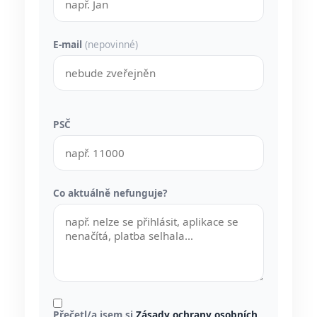
E-mail
(nepovinné)
PSČ
Co aktuálně nefunguje?
Přečetl/a jsem si
Zásady ochrany osobních