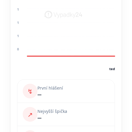
1
1
1
0
teď
První hlášení
↯
—
Nejvyšší špička
↗
—