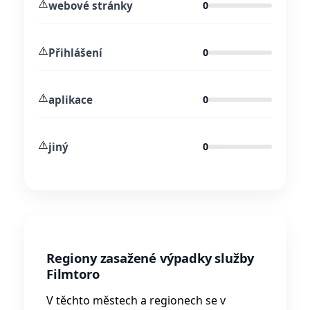
⚠️
webové stránky
0
⚠️
Přihlášení
0
⚠️
aplikace
0
⚠️
jiný
0
Regiony zasažené výpadky služby
Filmtoro
V těchto městech a regionech se v