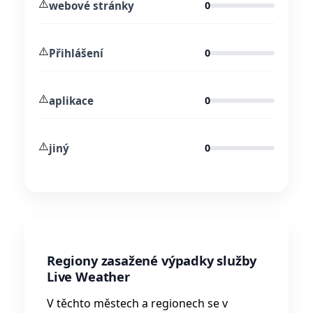
⚠️
webové stránky
0
⚠️
Přihlášení
0
⚠️
aplikace
0
⚠️
jiný
0
Regiony zasažené výpadky služby
Live Weather
V těchto městech a regionech se v