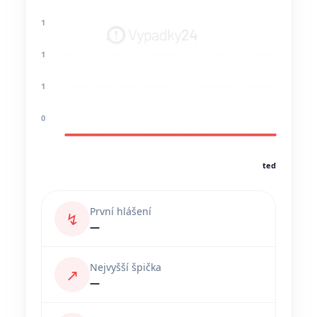
1
1
1
0
teď
První hlášení
↯
—
Nejvyšší špička
↗
—