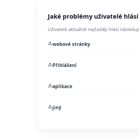
Jaké problémy uživatelé hlásí
Uživatelé aktuálně nejčastěji hlásí následují
⚠️
webové stránky
⚠️
Přihlášení
⚠️
aplikace
⚠️
jiný