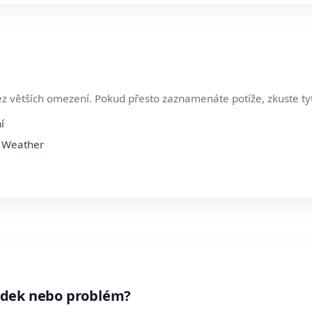
z větších omezení. Pokud přesto zaznamenáte potíže, zkuste ty
í
y Weather
adek nebo problém?