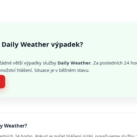
 Daily Weather výpadek?
žádné větší výpadky služby
Daily Weather
. Za posledních 24 ho
žství hlášení. Situace je v běžném stavu.
ly Weather?
edních 24 hodin. Pokud je počet hlášení nízký, považujeme službu 