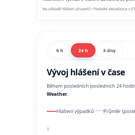
Na základě hlášení uživatelů • Poslední aktualizace v 0
6 h
24 h
3 dny
Vývoj hlášení v čase
Během posledních posledních 24 hod
Weather
.
Hlášení výpadků
Průměr (posle
1