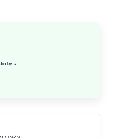
din bylo
za funkční.