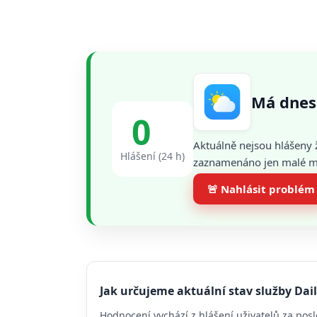
Má dnes
0
Aktuálně nejsou hlášeny 
Hlášení (24 h)
zaznamenáno jen malé mno
🚨 Nahlásit problém
Jak určujeme aktuální stav služby Dai
Hodnocení vychází z hlášení uživatelů za posl