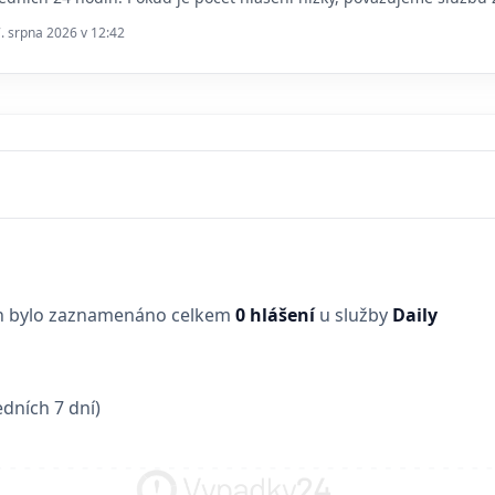
7. srpna 2026 v 12:42
in bylo zaznamenáno celkem
0 hlášení
u služby
Daily
dních 7 dní)