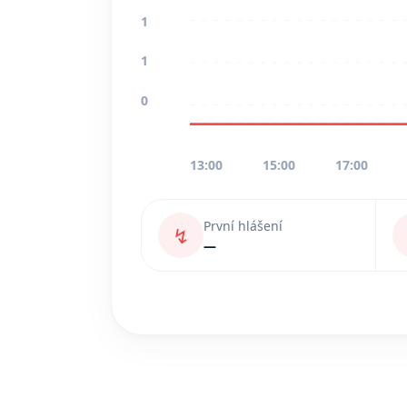
1
1
0
13:00
15:00
17:00
První hlášení
↯
—