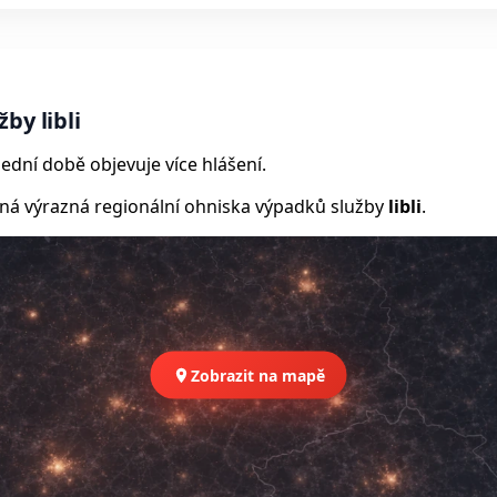
by libli
ední době objevuje více hlášení.
 výrazná regionální ohniska výpadků služby
libli
.
Zobrazit na mapě