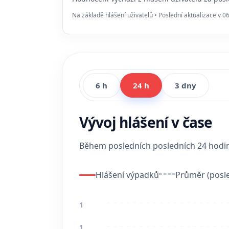
Na základě hlášení uživatelů • Poslední aktualizace v 0
6 h
24 h
3 dny
Vývoj hlášení v čase
Během posledních posledních 24 hod
Hlášení výpadků
Průměr (posle
1
1