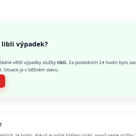
libli výpadek?
žádné větší výpadky služby
libli
. Za posledních 24 hodin bylo z
. Situace je v běžném stavu.
?
edních 24 hodin. Pokud je počet hlášení nízký, považujeme službu 