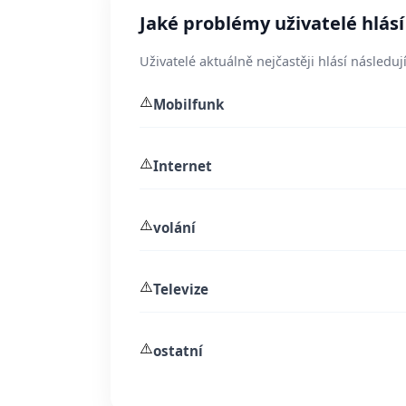
Jaké problémy uživatelé hlásí 
Uživatelé aktuálně nejčastěji hlásí následují
⚠️
Mobilfunk
⚠️
Internet
⚠️
volání
⚠️
Televize
⚠️
ostatní