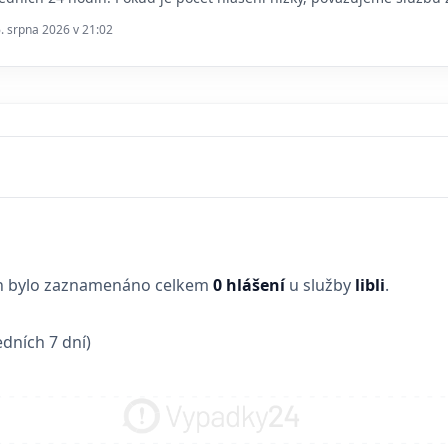
6. srpna 2026 v 21:02
in bylo zaznamenáno celkem
0 hlášení
u služby
libli
.
dních 7 dní)