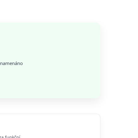
aznamenáno
za funkční.