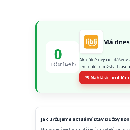
Má dnes 
0
Aktuálně nejsou hlášeny 
Hlášení (24 h)
jen malé množství hlášení
🚨 Nahlásit problém
Jak určujeme aktuální stav služby libli
Hodnocení vychází z hlášení uživatelů za posl