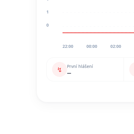
1
0
22:00
00:00
02:00
První hlášení
↯
—