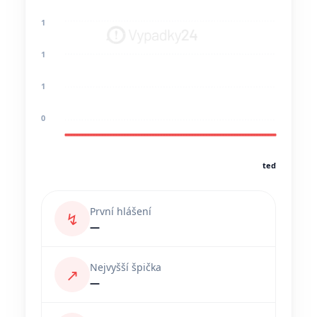
1
1
1
0
teď
První hlášení
↯
—
Nejvyšší špička
↗
—