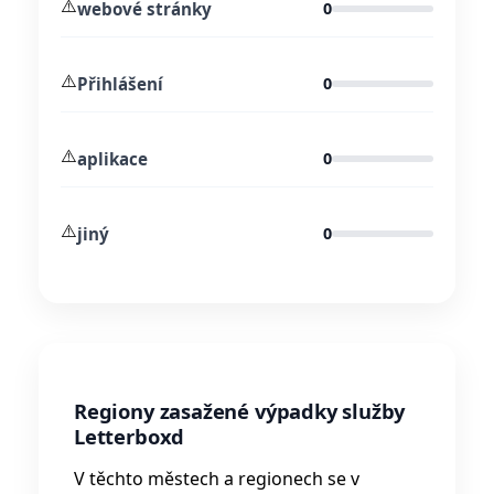
⚠️
webové stránky
0
⚠️
Přihlášení
0
⚠️
aplikace
0
⚠️
jiný
0
Regiony zasažené výpadky služby
Letterboxd
V těchto městech a regionech se v