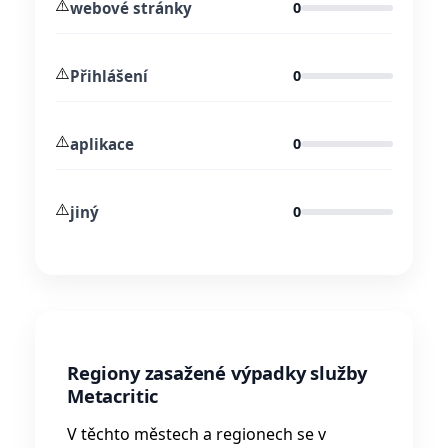
⚠️
webové stránky
0
⚠️
Přihlášení
0
⚠️
aplikace
0
⚠️
jiný
0
Regiony zasažené výpadky služby
Metacritic
V těchto městech a regionech se v