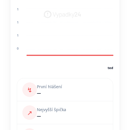
1
1
1
0
teď
První hlášení
↯
—
Nejvyšší špička
↗
—