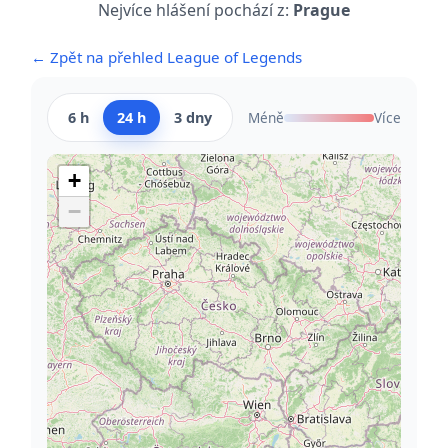
Nejvíce hlášení pochází z:
Prague
← Zpět na přehled League of Legends
6 h
24 h
3 dny
Méně
Více
+
−