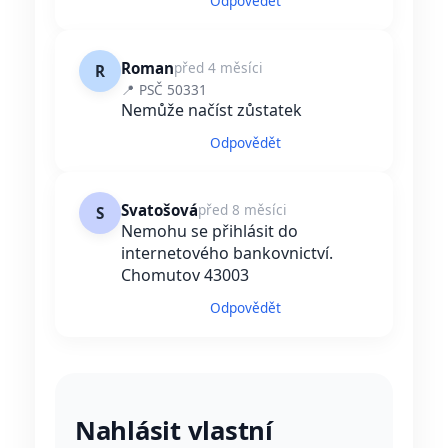
Odpovědět
Roman
před 4 měsíci
R
📍 PSČ 50331
Nemůže načíst zůstatek
Odpovědět
Svatošová
před 8 měsíci
S
Nemohu se přihlásit do
internetového bankovnictví.
Chomutov 43003
Odpovědět
Nahlásit vlastní