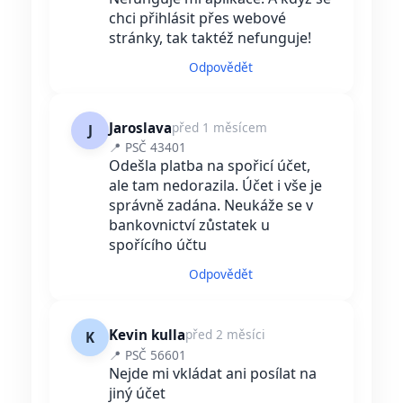
chci přihlásit přes webové
stránky, tak taktéž nefunguje!
Odpovědět
Jaroslava
před 1 měsícem
J
📍 PSČ 43401
Odešla platba na spořicí účet,
ale tam nedorazila. Účet i vše je
správně zadána. Neukáže se v
bankovnictví zůstatek u
spořícího účtu
Odpovědět
Kevin kulla
před 2 měsíci
K
📍 PSČ 56601
Nejde mi vkládat ani posílat na
jiný účet