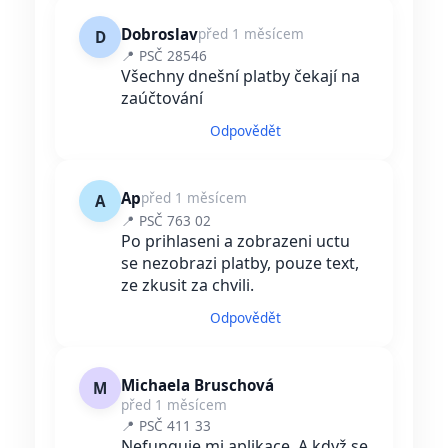
Dobroslav
před 1 měsícem
D
📍 PSČ 28546
Všechny dnešní platby čekají na
zaúčtování
Odpovědět
Ap
před 1 měsícem
A
📍 PSČ 763 02
Po prihlaseni a zobrazeni uctu
se nezobrazi platby, pouze text,
ze zkusit za chvili.
Odpovědět
Michaela Bruschová
M
před 1 měsícem
📍 PSČ 411 33
Nefunguje mi aplikace. A když se