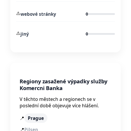
⚠️
webové stránky
0
⚠️
jiný
0
Regiony zasažené výpadky služby
Komercni Banka
V těchto městech a regionech se v
poslední době objevuje více hlášení.
📍
Prague
📍
Pilsen