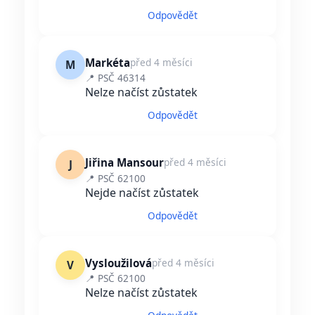
Odpovědět
Markéta
před 4 měsíci
M
📍 PSČ 46314
Nelze načíst zůstatek
Odpovědět
Jiřina Mansour
před 4 měsíci
J
📍 PSČ 62100
Nejde načíst zůstatek
Odpovědět
Vysloužilová
před 4 měsíci
V
📍 PSČ 62100
Nelze načíst zůstatek