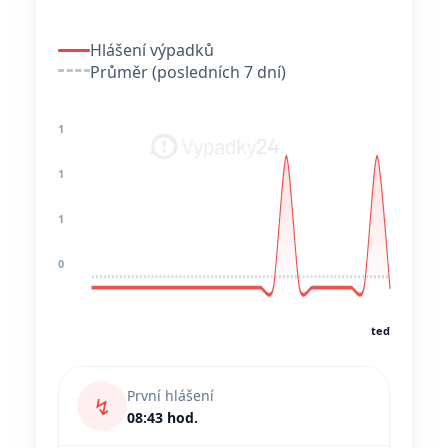
Hlášení výpadků
Průměr (posledních 7 dní)
1
1
1
0
teď
První hlášení
↯
08:43 hod.