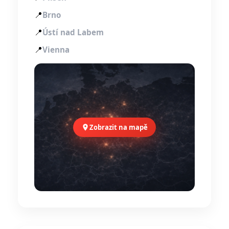
📍
Brno
📍
Ústí nad Labem
📍
Vienna
Zobrazit na mapě