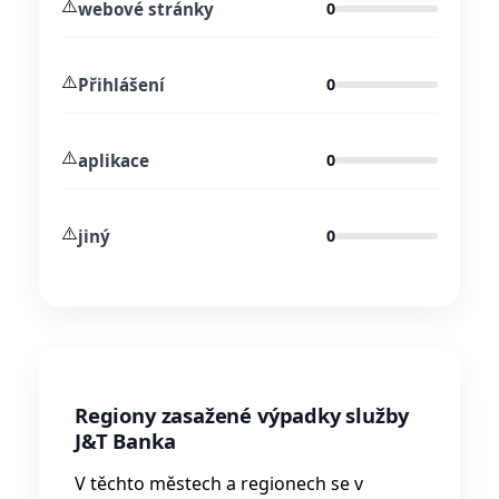
⚠️
webové stránky
0
⚠️
Přihlášení
0
⚠️
aplikace
0
⚠️
jiný
0
Regiony zasažené výpadky služby
J&T Banka
V těchto městech a regionech se v