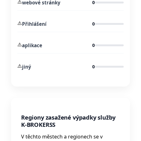
⚠️
webové stránky
0
⚠️
Přihlášení
0
⚠️
aplikace
0
⚠️
jiný
0
Regiony zasažené výpadky služby
K-BROKERSS
V těchto městech a regionech se v