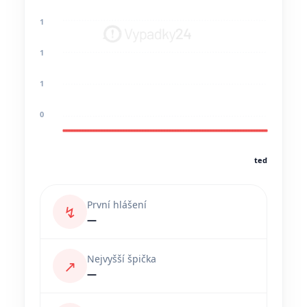
1
1
1
0
teď
První hlášení
↯
—
Nejvyšší špička
↗
—