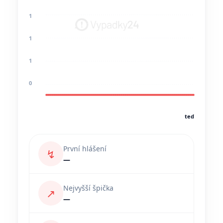
1
1
1
0
teď
První hlášení
↯
—
Nejvyšší špička
↗
—