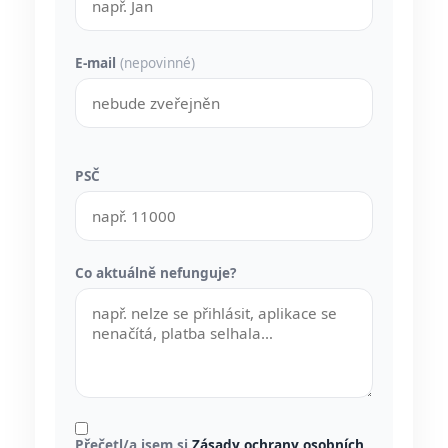
E-mail
(nepovinné)
PSČ
Co aktuálně nefunguje?
Přečetl/a jsem si
Zásady ochrany osobních