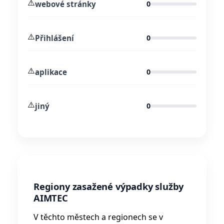
⚠️
webové stránky
0
⚠️
Přihlášení
0
⚠️
aplikace
0
⚠️
jiný
0
Regiony zasažené výpadky služby
AIMTEC
V těchto městech a regionech se v