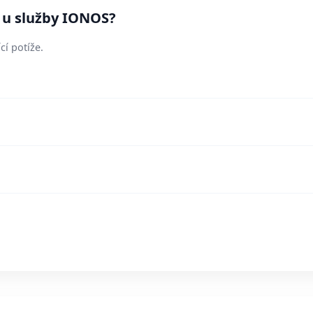
í u služby IONOS?
cí potíže.