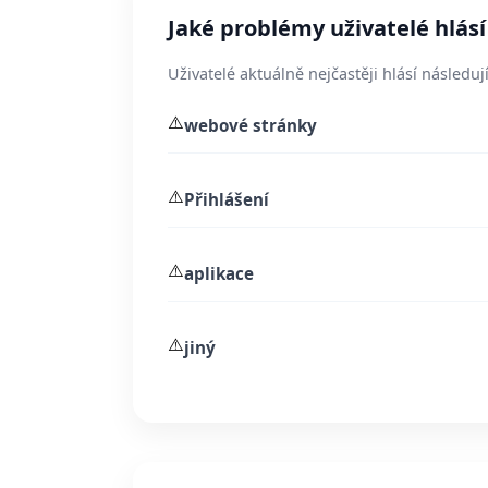
Jaké problémy uživatelé hlás
Uživatelé aktuálně nejčastěji hlásí následují
⚠️
webové stránky
⚠️
Přihlášení
⚠️
aplikace
⚠️
jiný