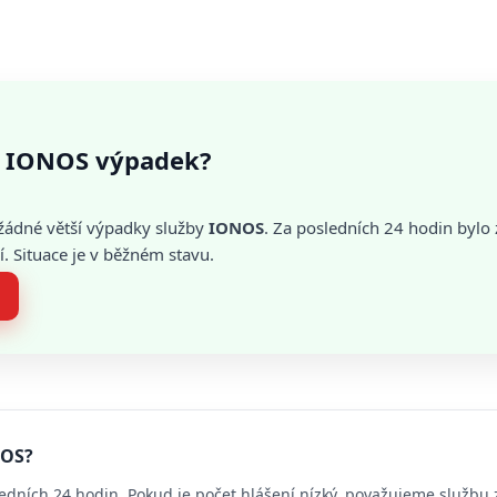
 IONOS výpadek?
žádné větší výpadky služby
IONOS
. Za posledních 24 hodin byl
. Situace je v běžném stavu.
NOS?
edních 24 hodin. Pokud je počet hlášení nízký, považujeme službu 