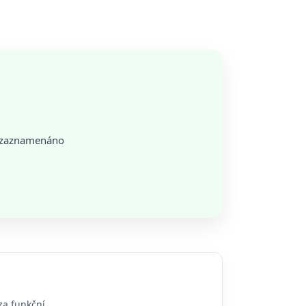
o zaznamenáno
za funkční.