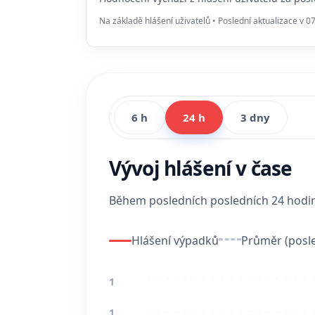
Na základě hlášení uživatelů • Poslední aktualizace v 0
6 h
24 h
3 dny
Vývoj hlášení v čase
Během posledních posledních 24 hod
Hlášení výpadků
Průměr (posle
1
1