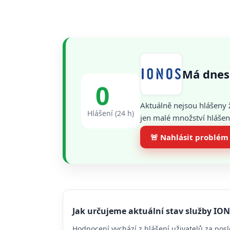
Má dnes
0
Aktuálně nejsou hlášeny 
Hlášení (24 h)
jen malé množství hlášení
🚨 Nahlásit problém
Jak určujeme aktuální stav služby IO
Hodnocení vychází z hlášení uživatelů za posl