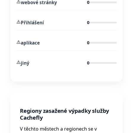
⚠️
webové stránky
0
⚠️
Přihlášení
0
⚠️
aplikace
0
⚠️
jiný
0
Regiony zasažené výpadky služby
Cachefly
V těchto městech a regionech se v