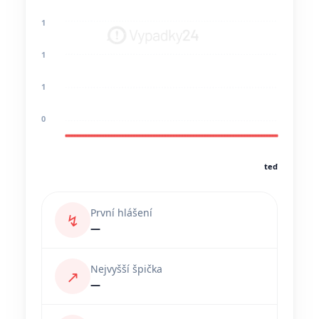
1
1
1
0
teď
První hlášení
↯
—
Nejvyšší špička
↗
—