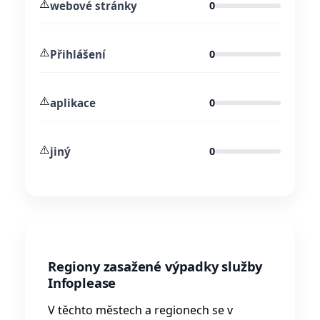
⚠️
webové stránky
0
⚠️
Přihlášení
0
⚠️
aplikace
0
⚠️
jiný
0
Regiony zasažené výpadky služby
Infoplease
V těchto městech a regionech se v