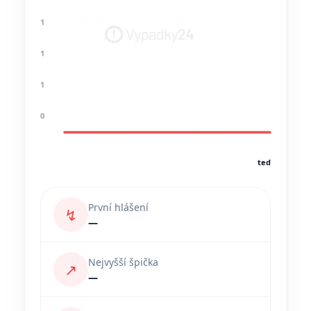
1
1
1
0
teď
První hlášení
↯
—
Nejvyšší špička
↗
—