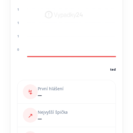
1
1
1
0
teď
První hlášení
↯
—
Nejvyšší špička
↗
—