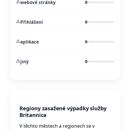
⚠️
webové stránky
0
⚠️
Přihlášení
0
⚠️
aplikace
0
⚠️
jiný
0
Regiony zasažené výpadky služby
Britannica
V těchto městech a regionech se v