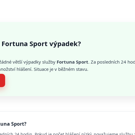
 Fortuna Sport výpadek?
žádné větší výpadky služby
Fortuna Sport
. Za posledních 24 hod
žství hlášení. Situace je v běžném stavu.
tuna Sport?
edních 24 hodin. Pokud je počet hlášení nízký, považujeme službu 