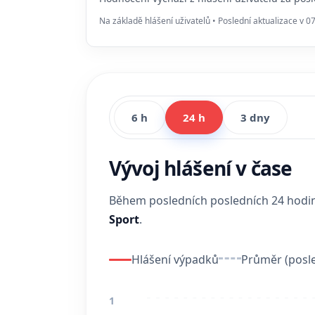
Na základě hlášení uživatelů • Poslední aktualizace v 0
6 h
24 h
3 dny
Vývoj hlášení v čase
Během posledních posledních 24 hod
Sport
.
Hlášení výpadků
Průměr (posle
1