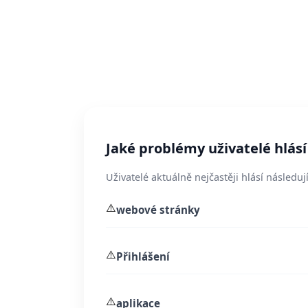
Jaké problémy uživatelé hlásí
Uživatelé aktuálně nejčastěji hlásí následují
⚠️
webové stránky
⚠️
Přihlášení
⚠️
aplikace