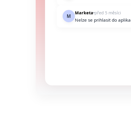
Marketa
před 5 měsíci
M
Nelze se prihlasit do aplik