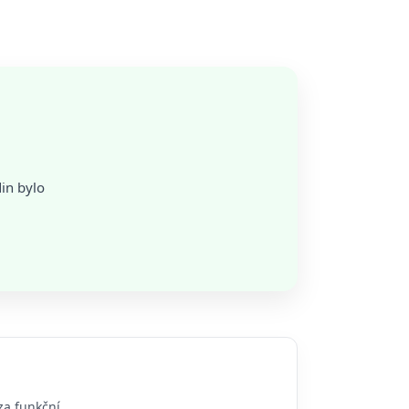
in bylo
za funkční.