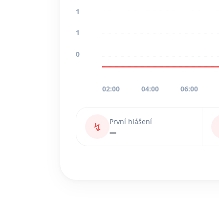
1
1
0
02:00
04:00
06:00
První hlášení
↯
—