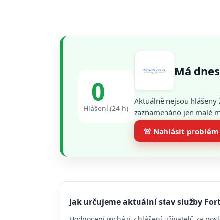
Má dnes
0
Aktuálně nejsou hlášeny 
Hlášení (24 h)
zaznamenáno jen malé mno
🚨 Nahlásit problém
Jak určujeme aktuální stav služby For
Hodnocení vychází z hlášení uživatelů za posl