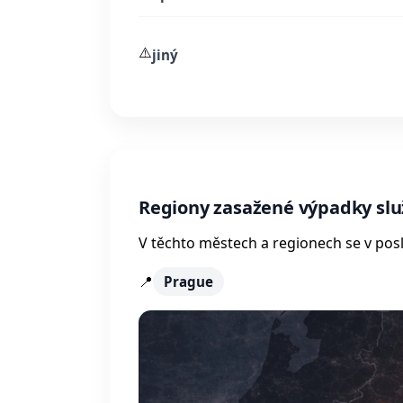
⚠️
jiný
Regiony zasažené výpadky slu
V těchto městech a regionech se v posl
📍
Prague