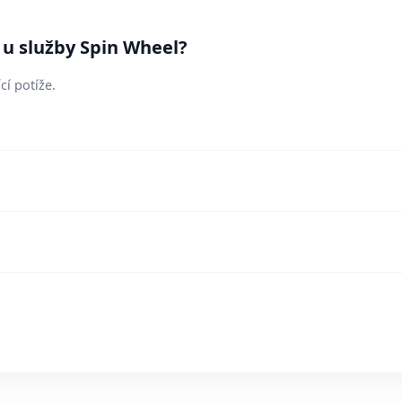
 u služby Spin Wheel?
cí potíže.