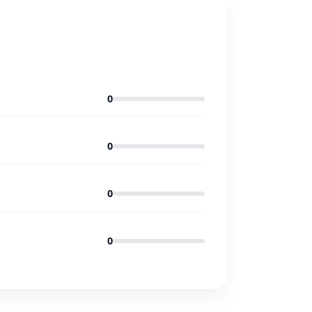
0
0
0
0