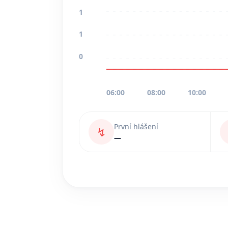
1
1
0
06:00
08:00
10:00
První hlášení
↯
—