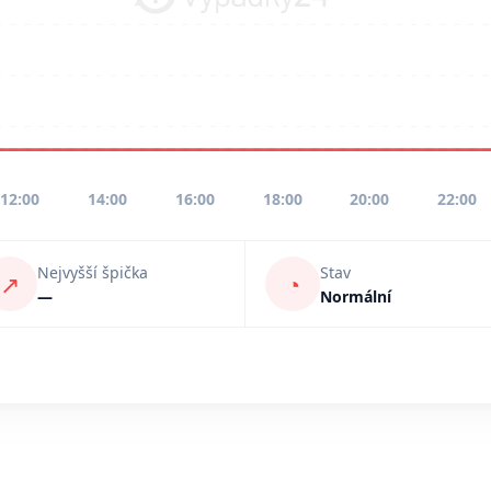
12:00
14:00
16:00
18:00
20:00
22:00
Nejvyšší špička
Stav
↗
◔
—
Normální