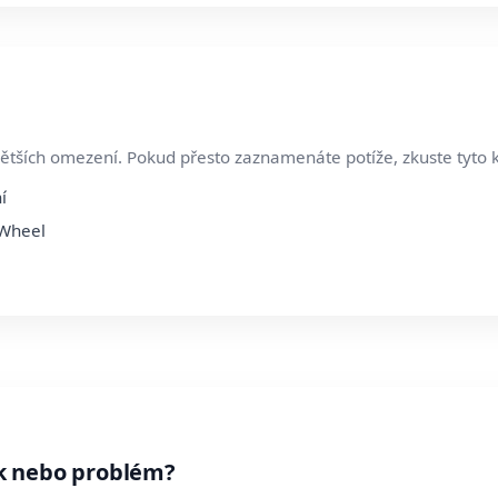
ětších omezení. Pokud přesto zaznamenáte potíže, zkuste tyto 
í
 Wheel
k nebo problém?