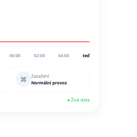
00:00
02:00
04:00
teď
Zasažení
⌘
Normální provoz
● Živá data