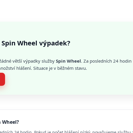
 Spin Wheel výpadek?
žádné větší výpadky služby
Spin Wheel
. Za posledních 24 hodin
žství hlášení. Situace je v běžném stavu.
n Wheel?
edních 24 hodin. Pokud je počet hlášení nízký, považujeme službu 