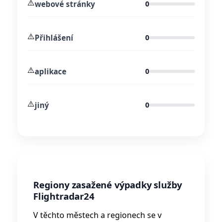
⚠️
webové stránky
0
⚠️
Přihlášení
0
⚠️
aplikace
0
⚠️
jiný
0
Regiony zasažené výpadky služby
Flightradar24
V těchto městech a regionech se v