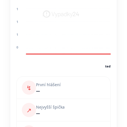
1
1
1
0
teď
První hlášení
↯
—
Nejvyšší špička
↗
—