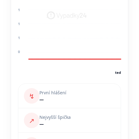
1
1
1
0
teď
První hlášení
↯
—
Nejvyšší špička
↗
—