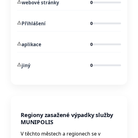
⚠️
webové stránky
0
⚠️
Přihlášení
0
⚠️
aplikace
0
⚠️
jiný
0
Regiony zasažené výpadky služby
MUNIPOLIS
V těchto městech a regionech se v